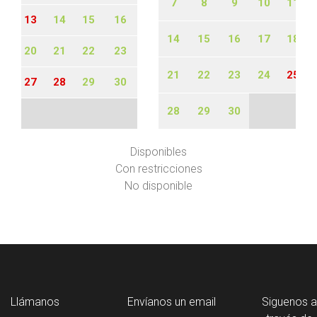
7
8
9
10
11
12
13
14
15
16
14
15
16
17
18
19
20
21
22
23
21
22
23
24
25
26
27
28
29
30
28
29
30
Disponibles
Con restricciones
No disponible
Llámanos
Envíanos un email
Siguenos a