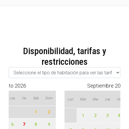
Disponibilidad, tarifas y
restricciones
Agosto 2026
Septiembre 2026
ie
Jue
Vie
Sab
Dom
Lun
Mar
Mie
Jue
Vie
1
2
1
2
3
4
5
6
7
8
9