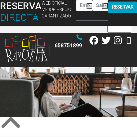
RESERVA
WEB OFICIAL
RESERVAR
MEJOR PRECIO
DIRECTA
GARANTIZADO
658751899