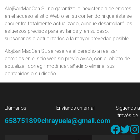
AlojBarrMadCen SL no garantiza la inexistencia de errores
en el acceso al sitio Web o en su contenido ni que éste se
encuentre totalmente actualizado, aunque desarrollará los
esfuerzos precisos para evitarlos y, en su caso,
subsanarlos o actualizarlos a la mayor brevedad posible.
AlojBarrMadCen SL se reserva el derecho a realizar
cambios en el sitio web sin previo aviso, con el objeto de
actualizar, corregir, modificar, añadir o eliminar sus
contenidos o su diseño.
Llámanos
Envíanos un email
Siguenos a
través de
658751899
chrayuela@gmail.com